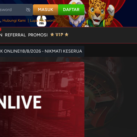
MASUK
DAFTAR
 Hubungi Kami
|
Lupa Password?
N
REFERRAL
PROMOSI
026 - NIKMATI KESERUAN GAME TERBARU JOKERCASH!! AKSES LINK 