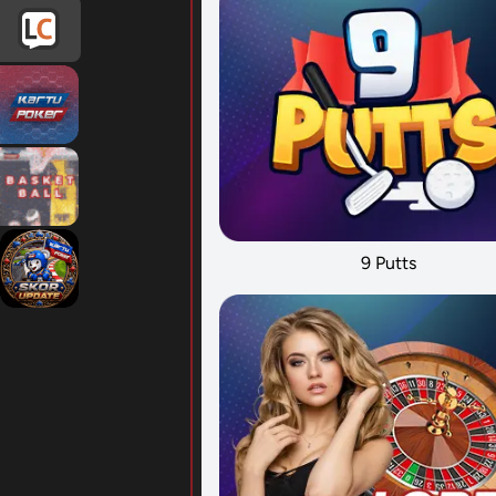
9 Putts