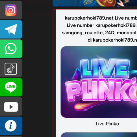
karupokerhoki789.net Live numb
Live number karupokerhoki789.n
samgong, roulette, 24D, monopoli,
di karupokerhoki789.n
Live Plinko