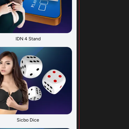
IDN 4 Stand
Sicbo Dice