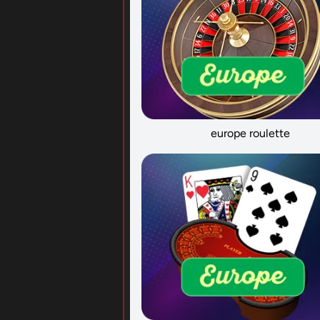
europe roulette