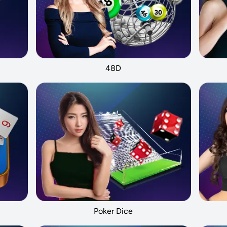
48D
Poker Dice