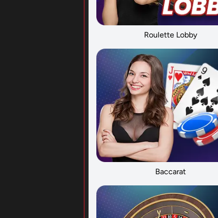
Roulette Lobby
Baccarat