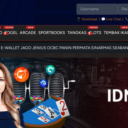
📱 Download
|
💬 Live Chat
|

PROMO
NEW
PROMO
NEW
NO
TOGEL
ARCADE
SPORTBOOKS
TANGKAS
SLOTS
TEMBAK IKA
GO JENIUS OCBC PANIN PERMATA SINARMAS SEABANK ONLINE!!
8/8/2