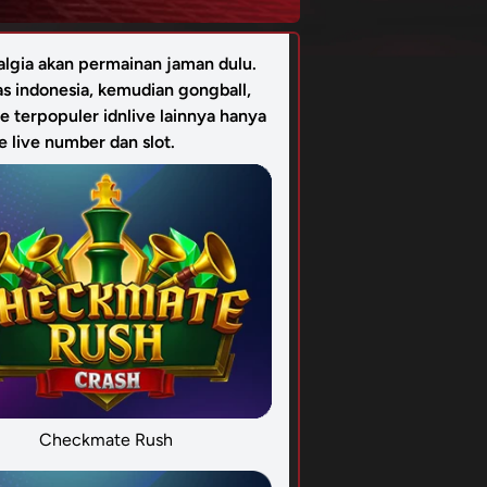
lgia akan permainan jaman dulu.
s indonesia, kemudian gongball,
e terpopuler idnlive lainnya hanya
 live number dan slot.
Checkmate Rush