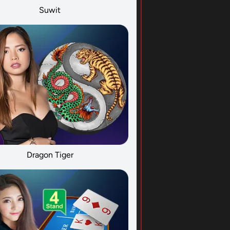
Suwit
Dragon Tiger